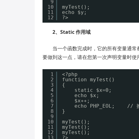
9
10
myTest();
11
echo $y;
12
?>
2、Static 作用域
当一个函数完成时，它的所有变量通常
要做到这一点，请在您第一次声明变量时使用 s
1
<?php
2
function myTest()
3
{
4
static $x=0;
5
echo $x;
6
$x++;
7
echo PHP_EOL;    //
8
}
9
10
myTest();
11
myTest();
12
myTest();
13
?>