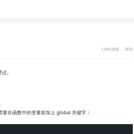
1,458
浏览
评论
要点。
。
在函数中的变量前加上 global 关键字：