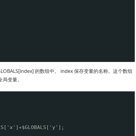
BALS[index] 的数组中。 index 保存变量的名称。这个数组
全局变量。
LS['x']+$GLOBALS['y'];