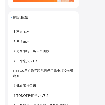
精彩推荐
📱格言宝库
📱句子宝库
📱尾号限行日历 – 全国版
📱一个念头 V1.3
🙅🏻‍♀️iOS用户隐私跟踪提示的弹出框没有弹
出来
📱北京限行日历
📱TODOT极简待办 V3.2