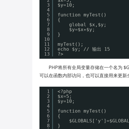
2
$x=5;
3
$y=10;
4
5
function myTest()
6
{
7
global $x,$y;
8
$y=$x+$y;
9
}
10
11
myTest();
12
echo $y; // 输出 15
13
?>
PHP将所有全局变量存储在一个名为 $GLO
可以在函数内部访问，也可以直接用来更新
1
<?php
2
$x=5;
3
$y=10;
4
5
function myTest()
6
{
7
$GLOBALS['y']=$GLOBA
8
} 