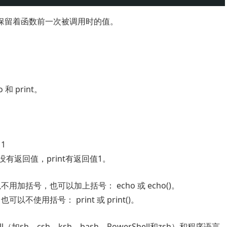
保留着函数前一次被调用时的值。
和 print。
1
o 没有返回值，print有返回值1。
用加括号，也可以加上括号： echo 或 echo()。
不使用括号： print 或 print()。
ell（如sh、csh、ksh、bash、PowerShell和zsh）和程序语言