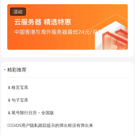
精彩推荐
📱格言宝库
📱句子宝库
📱尾号限行日历 – 全国版
🙅🏻‍♀️iOS用户隐私跟踪提示的弹出框没有弹出来