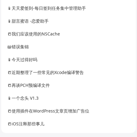
📱天天爱签到-每日签到任务集中管理助手
📱甜言蜜语 -恋爱助手
📒我们应该使用的NSCache
📖错误集锦
📱今天过得好吗
📒近期整理了一些常见的Xcode编译警告
📒再谈PCH预编译文件
📱一个念头 V1.3
📒使用插件在WordPress文章页增加广告位
📒iOS注释那些事儿