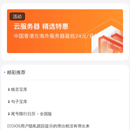
精彩推荐
📱格言宝库
📱句子宝库
📱尾号限行日历 – 全国版
🙅🏻‍♀️iOS用户隐私跟踪提示的弹出框没有弹出来