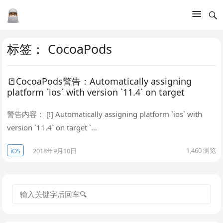
标签：
CocoaPods
📒CocoaPods警告：Automatically assigning
platform `ios` with version `11.4` on target
警告内容： [!] Automatically assigning platform `ios` with
version `11.4` on target `…
1,460
浏览
iOS
2018年9月10日
搜
索