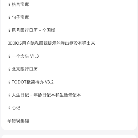
📱格言宝库
📱句子宝库
📱尾号限行日历 – 全国版
🙅🏻‍♀️iOS用户隐私跟踪提示的弹出框没有弹出来
📱一个念头 V1.3
📱北京限行日历
📱TODOT极简待办 V3.2
📱人生日记 – 年龄日记本和生活笔记本
📱心记
📖错误集锦