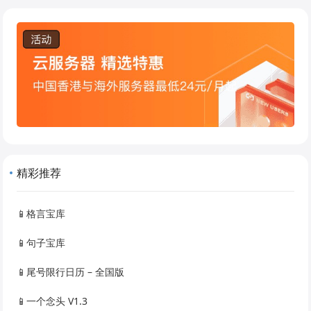
精彩推荐
📱格言宝库
📱句子宝库
📱尾号限行日历 – 全国版
📱一个念头 V1.3