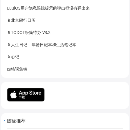
🙅🏻‍♀️iOS用户隐私跟踪提示的弹出框没有弹出来
📱北京限行日历
📱TODOT极简待办 V3.2
📱人生日记 – 年龄日记本和生活笔记本
📱心记
📖错误集锦
随缘推荐