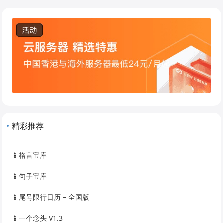
精彩推荐
📱格言宝库
📱句子宝库
📱尾号限行日历 – 全国版
📱一个念头 V1.3