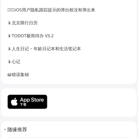
🙅🏻‍♀️iOS用户隐私跟踪提示的弹出框没有弹出来
📱北京限行日历
📱TODOT极简待办 V3.2
📱人生日记 – 年龄日记本和生活笔记本
📱心记
📖错误集锦
随缘推荐